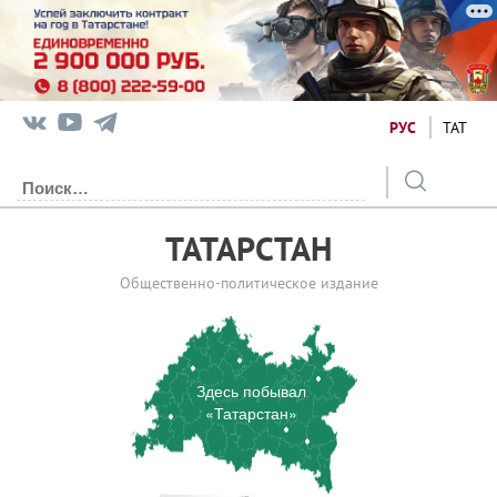
РУС
ТАТ
ТАТАРСТАН
Общественно-политическое издание
Здесь побывал
«Татарстан»