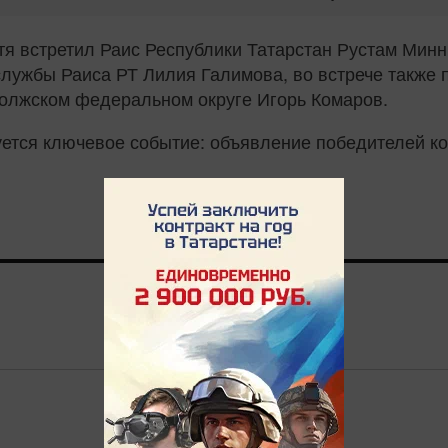
тя встретил Раис Республики Татарстан Рустам Минн
службы Раиса РТ Лилия Галимова, во встрече также
олжском федеральном округе Игорь Комаров.
уется ключевое событие: объявление победителей ко
0