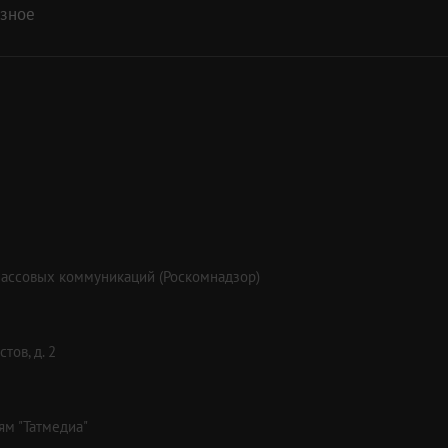
азное
массовых коммуникаций (Роскомнадзор)
тов, д. 2
ям "Татмедиа"