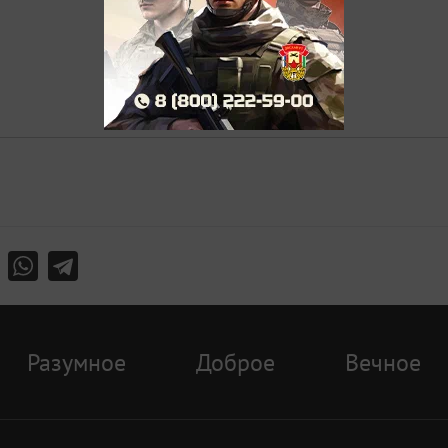
Разумное
Доброе
Вечное