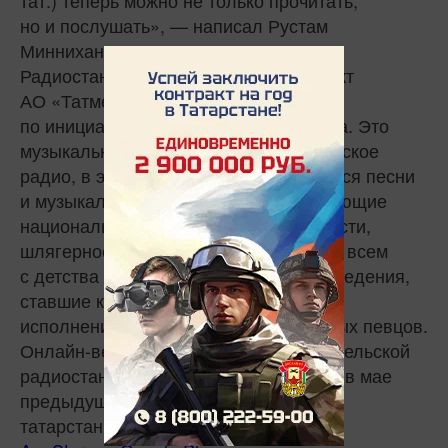
тат.) теперь можно не только прочитать,
но и послушать», — написал Рустам
Минниханов.
Радиостанция «Китап» — новый проект
АО «Татмедиа», который реализован
по инициативе Президента Татарстана. Это
музыкальное, культурно-просветительское
радио, в эфире которого транслируются песни
и музыкальные произведения, отвечающие
национальным принципам мелодичности,
шлягерности. Это знакомые и близкие всем
с детства народные мелодии и произведения,
ставшие классикой, в оригинальном
исполнении и исполнении современных певцов.
Онлайн-вещание культурно-просветительской
радиостанции запущено в Татарстане в мае
предыдущего года. Несколько тысяч
татарстанцев загрузили приложение в