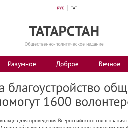
РУС
ТАТ
ТАТАРСТАН
Общественно-политическое издание
Разумное
Доброе
Вечное
а благоустройство об
помогут 1600 волонтер
овольцев для проведения Всероссийского голосования 
12 марта объявили на окружном отчетно-программном ф