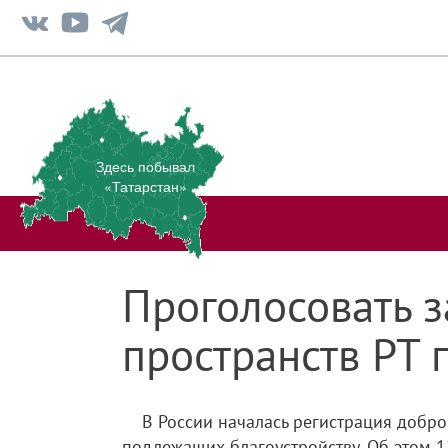
Здесь побывал
«Татарстан»
Проголосовать з
пространств РТ 
В России началась регистрация добр
подлежащих благоустройству. Об этом 