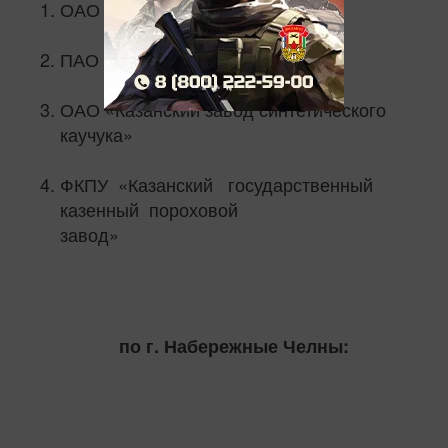
ОАО «ТГК-16» Казанская ТЭЦ-3
ПАО «Казаньоргсинтез»
ОАО «Казанский завод синтетического
каучука»
ФКПУ «Казанский государственный
казенный пороховой
завод»
по г. Набережные Челны: