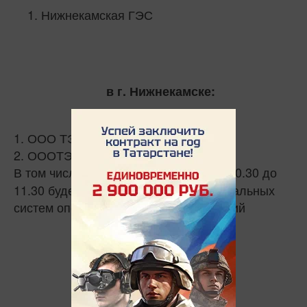
Нижнекамская ГЭС
в г. Нижнекамске:
1. ООО ТЭЦ-1
2. ОООТЭЦ-2
В том числе,
с 10.30 до
1 октября 2019 года
11.30 будет производиться запуск локальных
систем оповещения с ДДС предприятий
по г. Казани: