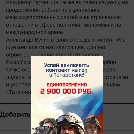
Владимир Путин. Он также выразил надежду на
продолжение работы по укреплению
межгосударственных связей и выстраиванию
отношений в сфере политики, экономики и на
международной арене.
Александр Вучич в свою очередь отметил: «Мы
сделаем все от нас зависящее, для нас
огромное значение имеют отношения с
Российской Федерацией». Премьер Сербии
также особо подчеркнул вклад российского
лидера «в развитие отношений между странами
и укрепление связей по всем направлениям».
«Татар-информ»
Добавить комментарий