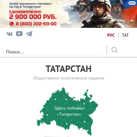
РУС
ТАТ
ТАТАРСТАН
Общественно-политическое издание
Здесь побывал
«Татарстан»