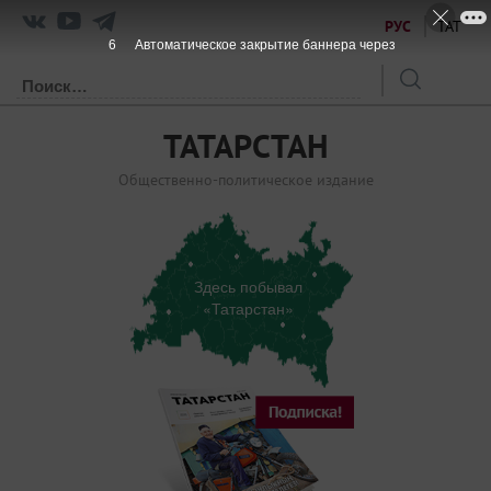
РУС
ТАТ
6
Автоматическое закрытие баннера через
ТАТАРСТАН
Общественно-политическое издание
Здесь побывал
«Татарстан»