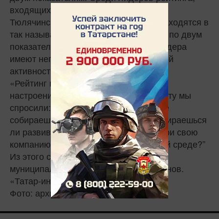
входящих в первую десятку, только
Тюлячинский и Елабужский районы находятся в
так называемой «зеленой зоне» сразу по двум
показателям. При этом все три аутсайдера
имеют негативную оценку и по деловой
активности, и по деловому климату.
«Рейтинг представляет из себя замер
настроения бизнеса. По большому счету мы
спросили: “Как у тебя сейчас дела? Не
собираешься ли ты закрываться? Собираешься
ли развиваться? Как чувствуешь внутри свою
компанию? Что ты думаешь о внешней среде?”
Из этого строится основной рейтинг
муниципалитетов», — говорит Нагуманов.
«Татар-информ»
Фото: архив prav.tatarstan.ru