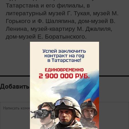
Татарстана и его филиалы, в
литературный музей Г. Тукая, музей М.
Горького и Ф. Шаляпина, дом-музей В.
Ленина, музей-квартиру М. Джалиля,
дом-музей Е. Боратынского.
0
Добавить комментарий