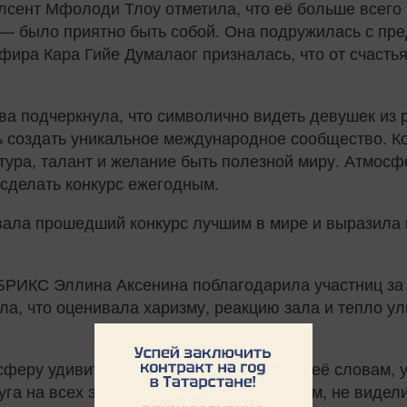
сент Мфолоди Тлоу отметила, что её больше всего п
— было приятно быть собой. Она подружилась с пре
ира Кара Гийе Думалаог призналась, что от счасть
ва подчеркнула, что символично видеть девушек из
ь создать уникальное международное сообщество. Кон
льтура, талант и желание быть полезной миру. Атмо
сделать конкурс ежегодным.
ала прошедший конкурс лучшим в мире и выразила 
БРИКС Эллина Аксенина поблагодарила участниц за
а, что оценивала харизму, реакцию зала и тепло у
феру удивительной и дружелюбной. По её словам, 
а на всех этапах — такого, по их словам, не видели