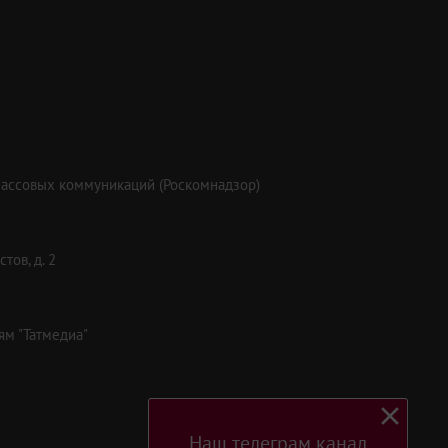
массовых коммуникаций (Роскомнадзор)
тов, д. 2
ям "Татмедиа"
Наш телеграм канал