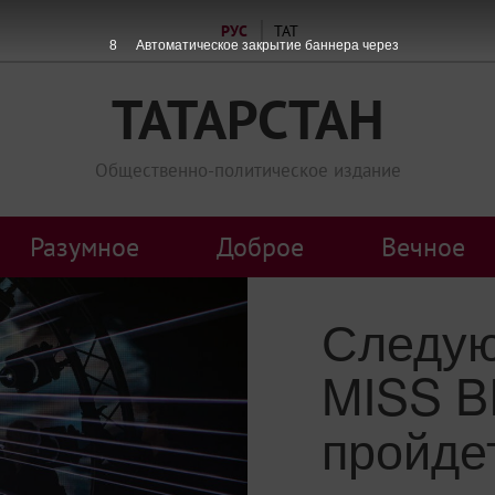
РУС
ТАТ
7
Автоматическое закрытие баннера через
ТАТАРСТАН
Общественно-политическое издание
Разумное
Доброе
Вечное
Следую
MISS B
пройде