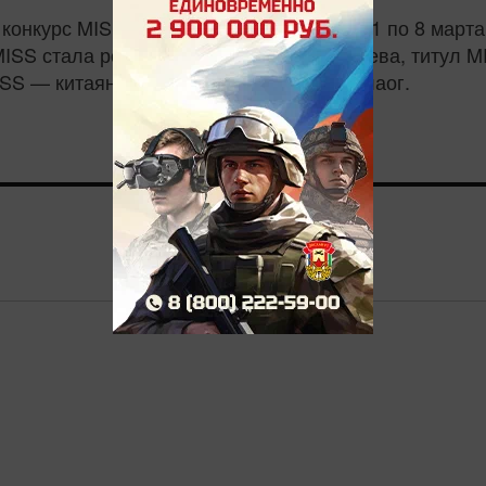
нкурс MISS BRICS прошёл в Казани с 1 по 8 марта.
 MISS стала россиянка Валентина Алексеева, титул
SS — китаянка Сафира Кара Гийе Думалаог.
0