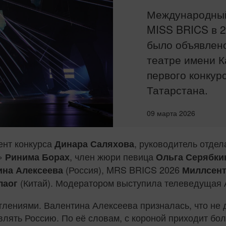
Международный
MISS BRICS в 2
было объявлено
театре имени К
первого конкур
Татарстана.
09 марта 2026
ент конкурса
, руководитель отде
Динара Саляхова
6»
, член жюри певица
Ринима Борах
Ольга Серябки
(Россия), MRS BRICS 2026
ина Алексеева
Миллсент
(Китай). Модератором выступила телеведущая 
лаог
лениями. Валентина Алексеева призналась, что не д
ять Россию. По её словам, с короной приходит боль