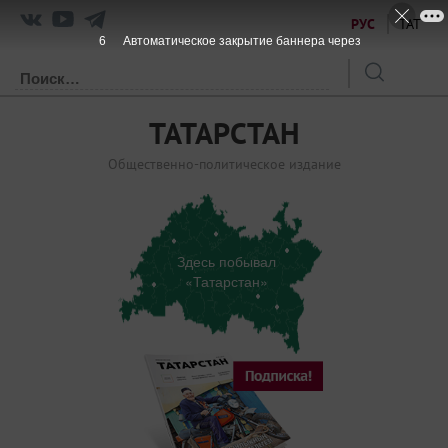
РУС
ТАТ
6
Автоматическое закрытие баннера через
ТАТАРСТАН
Общественно-политическое издание
Здесь побывал
«Татарстан»