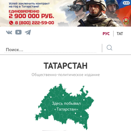
РУС
ТАТ
ТАТАРСТАН
Общественно-политическое издание
Здесь побывал
«Татарстан»