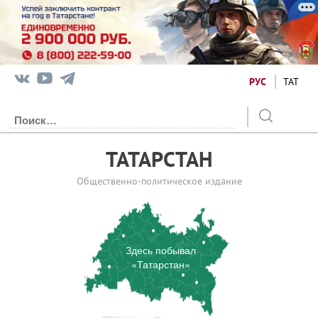
РУС
ТАТ
ТАТАРСТАН
Общественно-политическое издание
Здесь побывал
«Татарстан»