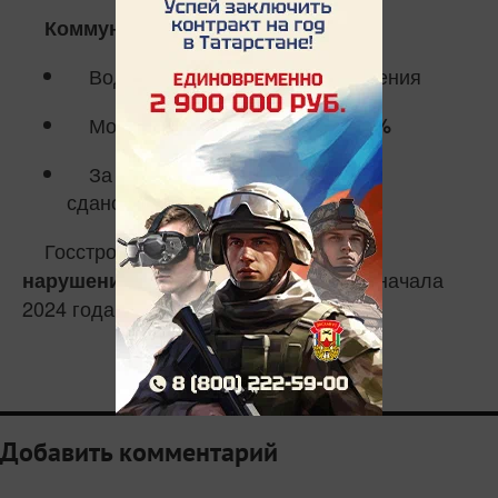
Коммунальное хозяйство:
Водоснабжение –
выполнения
78%
Модернизация котельных –
75%
За последние две недели
сдано
объектов
13
Госстройнадзором выявлено
595
в сфере строительства с начала
нарушений
2024 года.
0
Добавить комментарий