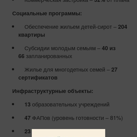
Социальные программы:
Обеспечение жильем детей-сирот –
204
квартиры
Субсидии молодым семьям –
40 из
запланированных
66
Жилье для многодетных семей –
27
сертификатов
Инфраструктурные объекты:
образовательных учреждений
13
ФАПов (уровень готовности – 81%)
47
спортивных сооружения
23