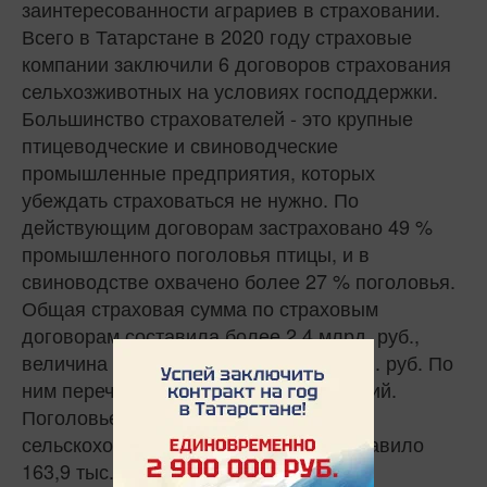
заинтересованности аграриев в страховании.
Всего в Татарстане в 2020 году страховые
компании заключили 6 договоров страхования
сельхозживотных на условиях господдержки.
Большинство страхователей - это крупные
птицеводческие и свиноводческие
промышленные предприятия, которых
убеждать страховаться не нужно. По
действующим договорам застраховано 49 %
промышленного поголовья птицы, и в
свиноводстве охвачено более 27 % поголовья.
Общая страховая сумма по страховым
договорам составила более 2,4 млрд. руб.,
величина собранных взносов 19,3 млн. руб. По
ним перечислено 8,5 млн. руб. субсидий.
Поголовье застрахованных
сельскохозяйственных животных составило
163,9 тыс. усл. голов.