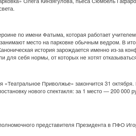
арковка» Олега Кинзягулова, пьеса Сюмбель Гафаро
света.
ероине по имени Фатыма, которая работает учителем.
занимают место на парковке обычным ведром. В ито
 Каноническая история зарождается именно из-за кон
и для себя нормы, от которых не хотят отказываться
я «Театральное Приволжье» закончится 31 октября.
становку нового спектакля: за 1 место — 200 000 руб
 полномочного представителя Президента в ПФО Иго