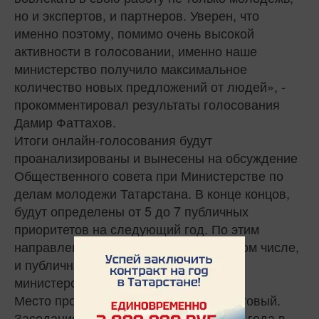
но и экспертов, и партнеров. Уверен, что
именно поэтому, помимо очень высокой
активности в голосовании, именно наше
министерство получило максимальное
количество новых предложений от людей», -
прокомментировал результаты голосования
Дамир Фаттахов.
Итоги онлайн-голосования будут
проанализированы и вынесены на обсуждение
Общественного совета при Министерстве по
делам молодежи Татарстана. В конце концов,
будут определены от 5 до 7 публичных
приоритетов на следующий год. По этим
направлениям будет проводиться, в том числе,
и публичная оценка деятельности
министерства.
Место проведения: ул. Сафьяна 5, актовый.
Заседание состоится 13 декабря 2019 года в