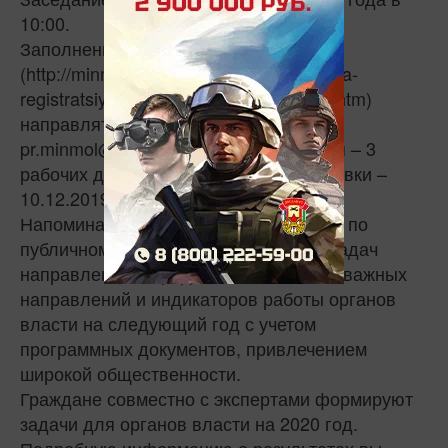
10:00.
Заполненную анкету
(http://minmol.tatarstan.ru/rus/zayavka-na-
registratsiyu-dlya-uchastiya-v-zasedani.htm)
направлять по электронному адресу:
pr.minmol@tatar.ru. Срок рассмотрения – 3
рабочих дня. Крайний срок подачи заявки –
10.12.2019.
Напоминаем, что реализуемый проект по
публичному формированию целей и задач
направлен на определение наиболее важных
направлений и индикаторов работы органов
власти на следующий год с учетом
программных документов, привлечением
широкой общественности.
Граждане совместно с экспертами формируют
задачи для органов власти на 2020 год.
Подробную информацию о результатах вы