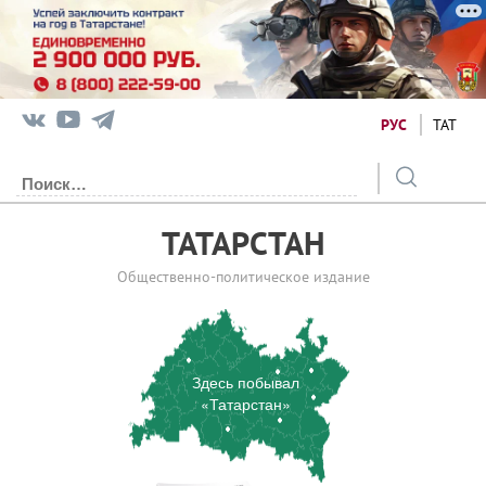
РУС
ТАТ
ТАТАРСТАН
Общественно-политическое издание
Здесь побывал
«Татарстан»