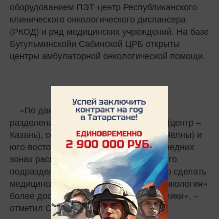
оборудованием ПЭТ-центр Республиканского
клинического онкологического диспансера
(РКОД) и ряд медицинских учреждений. На базе
Бугульминской
и Сабинской ЦРБ открыты
центры амбулаторной онкологической помощи.
«
По данной программе республика
разделена на три зоны - центральная (центр –
Казань), северо-восток (Набережные Челны) и
юго-восток (Альметьевск). В двух последних
зонах расположены филиалы головного
подразделения - РКОД. Это позволило сделать
ме
дицинскую помощь по профилю «
онкология
»
более доступной для жителей республики
», –
отметил Садыков
.