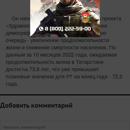
Он напомнил, целью национального проекта
«Здравоохранение» является
улучшение
демографических показателей, в первую
очередь - увеличение продолжительности
жизни и снижение смертности населения. По
данным за 10 месяцев 2022 года, ожидаемая
продолжительность жизни в
Татарстане
достигла 73,8 лет, что уже превышает
плановые значения для РТ на конец года - 72,2
года.
Добавить комментарий