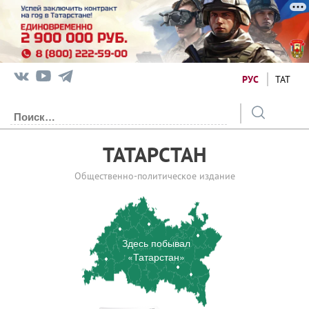
РУС
ТАТ
ТАТАРСТАН
Общественно-политическое издание
Здесь побывал
«Татарстан»