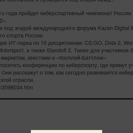
ого года пройдет киберспортивный чемпионат России
2».
я под эгидой международного форума Kazan Digita
о спорта России.
е ИТ-парка по 10 дисциплинам: CS:GO, Dota 2, World
Motorsport, а также Standoff 2. Также для участников
-маркетом, квестами и «Косплей-Баттлом».
посетить конференцию по киберспорту, где примут у
Они расскажут о том, как сегодня развивается кибер
 этой отрасли.
ws/2098034.htm