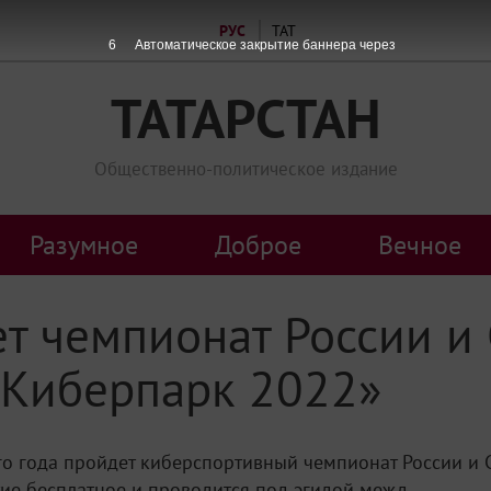
РУС
ТАТ
6
Автоматическое закрытие баннера через
ТАТАРСТАН
Общественно-политическое издание
Разумное
Доброе
Вечное
т чемпионат России и 
«Киберпарк 2022»
ого года пройдет киберспортивный чемпионат России и 
е бесплатное и проводится под эгидой межд...