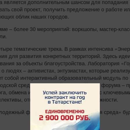
ва является дополнительным шансом для попадания 
ать свой проект, получить предложение о работе ил
ющих облик наших городов.
е – более 30 мероприятий: воркшопы, мастер-класс
ли.
тыре тематические трека. В рамках интенсива «Эне
ия для развития конкретных территорий. Здесь идеи
ования за объекты благоустройства. Лаборатория «
и о людях – активистах, энтузиастах, которые реали
т собой интерактивный образовательный модуль по
родской среды. Четвертый ключевой трек форума –
га, обмена идеями, нетворкинга, встреч с ключевым
ллективы, открываются карьерные возможности.
молодежный форум «Молодежь и городская среда» бу
0