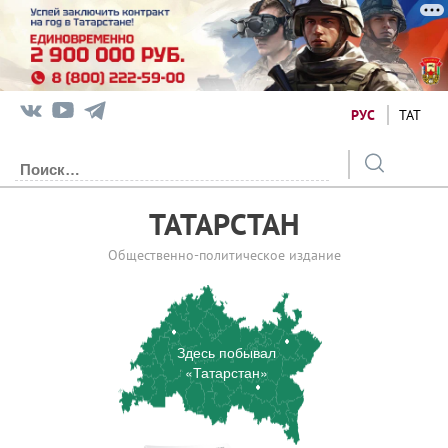
РУС
ТАТ
ТАТАРСТАН
Общественно-политическое издание
Здесь побывал
«Татарстан»