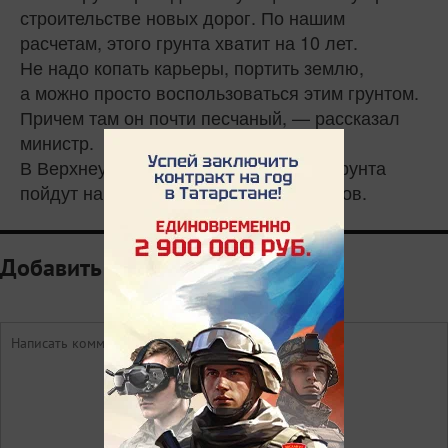
строительстве новых дорог. По нашим
расчетам, этого грунта хватит на 10 лет.
Не надо копать карьеры, портить землю,
а можно просто воспользоваться этим грунтом.
Причем там он почти песчаный, — рассказал
министр.
В Верхнеуслонском районе излишки грунта
пойдут на рекультивацию двух карьеров.
Добавить комментарий