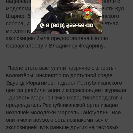
национальных костюмах продефилировали с
моделями Спасской башни Кремля, мечети Кул
Шариф, башни Сююмбике, Благовещенского
собора, и Губернаторского дворца. Почетная
миссия перерезать ленточку и открыть
экспозицию была предоставлена Наилю
Сафаргалееву и Владимиру Федорину.
После этого выступили незрячие эксперты-
волонтёры: инспектор по доступной среде
Эдуард Ибрагимов, педагог Республиканского
центра реабилитации и корреспондент журнала
«Диалог» Марина Пижонкова, тифлопедагог и
председатель Республиканской организации
незрячей молодёжи Марсель Гайфуллин. Все
они имели возможность познакомиться с
экспозицией чуть раньше других на тестовых