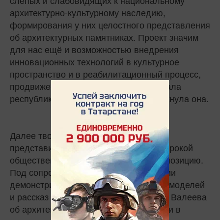
архитектурно-культурному наследию,
формирования у них целостного представления
об архитектурных памятниках. Проект значим
для нас ещё и возможностью внедрения
инновационных технологий в культурное
пространство и в реабилитационный процесс,
продвижения туристического потенциала
республики среди незрячих, – подчеркнула она.
Далее творческая команда проекта
представила вниманию незрячих и широкой
общественности саму тактильную экспозицию.
Под сопровождение видео презентации
демонстрирующей тонкости создания моделей
и рассказ участника проекта Альберта Валеева
об архитектурных памятниках, девушки в