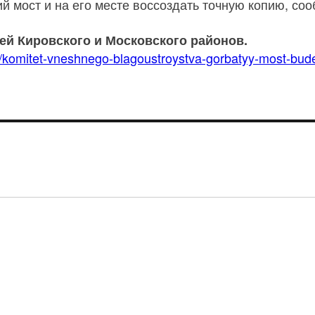
 мост и на его месте воссоздать точную копию, со
й Кировского и Московского районов.
sti/komitet-vneshnego-blagoustroystva-gorbatyy-most-bu