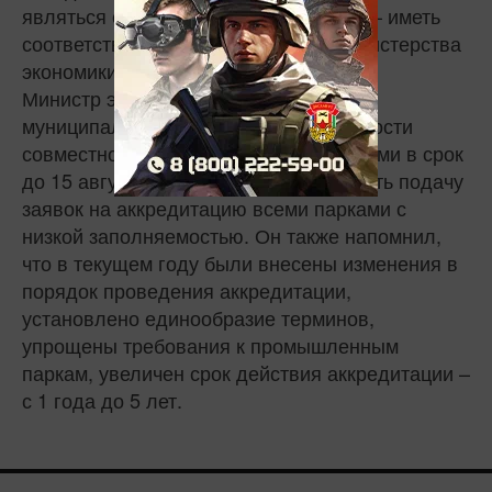
являться субъектом МСП, а сам парк – иметь
соответствующую аккредитацию Министерства
экономики РТ.
Министр экономики напомнил главам
муниципальных районов о необходимости
совместно с управляющими компаниями в срок
до 15 августа текущего года обеспечить подачу
заявок на аккредитацию всеми парками с
низкой заполняемостью. Он также напомнил,
что в текущем году были внесены изменения в
порядок проведения аккредитации,
установлено единообразие терминов,
упрощены требования к промышленным
паркам, увеличен срок действия аккредитации –
с 1 года до 5 лет.