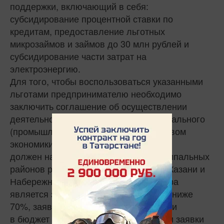
поддержки, включающий в себя:
субсидирование процентной ставки по
кредитам, предоставление льготных
микрозаймов и займов до 30 млн рублей и
субсидирование части затрат на
электроэнергию.
Для того, чтобы воспользоваться указанными
льготами предпринимателю необходимо
заключить соглашение об осуществлении
деятельности на территории индустриального
(промышленного) парка с Министерством
экономики РТ. При этом сам парк
должен находиться в одном из муниципальных
районов республики за исключением Казани и
Набережных Челнов. Критерием отбора
является заполняемость промпарка – ниже
70%, заявитель должен платить налоги
в бюджет Татарстана и на дату подачи заявки