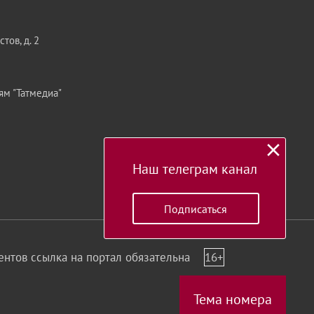
тов, д. 2
ям "Татмедиа"
Наш телеграм канал
Подписаться
нтов ссылка на портал обязательна
16+
Тема номера