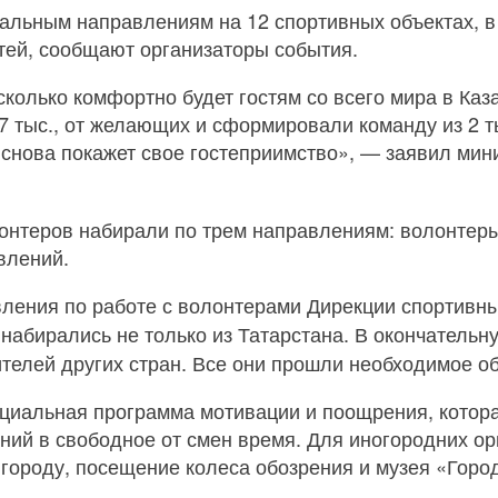
альным направлениям на 12 спортивных объектах, в
стей, сообщают организаторы события.
сколько комфортно будет гостям со всего мира в Каз
7 тыс., от желающих и сформировали команду из 2 т
 снова покажет свое гостеприимство», — заявил ми
олонтеров набирали по трем направлениям: волонте
влений.
вления по работе с волонтерами Дирекции спортивн
набирались не только из Татарстана. В окончатель
ителей других стран. Все они прошли необходимое о
циальная программа мотивации и поощрения, котора
ний в свободное от смен время. Для иногородних о
о городу, посещение колеса обозрения и музея «Горо