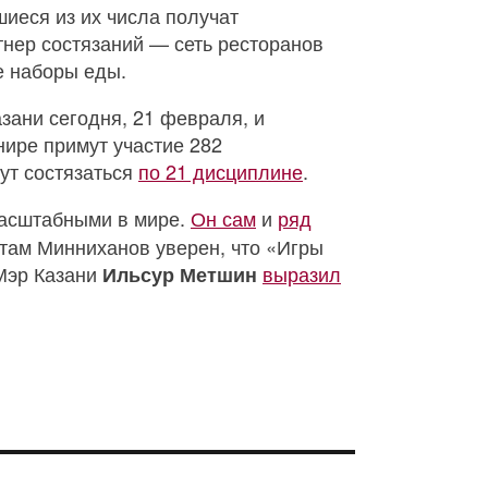
иеся из их числа получат
тнер состязаний — сеть ресторанов
е наборы еды.
ани сегодня, 21 февраля, и
рнире примут участие 282
ут состязаться
по 21 дисциплине
.
масштабными в мире.
Он сам
и
ряд
там Минниханов уверен, что «Игры
 Мэр Казани
выразил
Ильсур Метшин