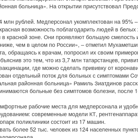
йонная больница». На открытии присутствовал Пред
4 млн рублей. Медперсонал укомплектован на 95% – 
екрасная возможность поблагодарить людей в белых 
и в красной зоне. Они проявляют большую смелость
 ниже, чем в целом по России», – отметил Мухаметши
та, обращаясь к врачам, попросил их своим примеро
ъяснив это тем, что из 3,7 млн татарстанцев, прив
вакцинации, где можно сделать прививку от коронав
ован отдельный поток для больных с симптомами Cov
льная районная больница» Рамиль Зиатдинов расска
инимаются больные без симптомов болезни, после 1
омфортные рабочие места для медперсонала и удобн
дованием: современные модели КТ, рентгенаппарат
опарк поликлиники состоит из 17 машин.
ать более 52 тыс. человек из 124 населенных пункто
медперсонала.