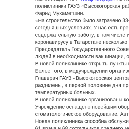
поликлиники ГАУЗ «Высокогорская ра
Фарид Мухаметшин.
«На строительство было затрачено 33
сегодняшних условиях. У нас есть пр
содержательную работу, в том числе 
коронавирусу в Татарстане несколько
Председатель Государственного Сове
людей в необходимости вакцинации, об
В новой поликлинике открыты пункты 
Более того, в медучреждении организ
Главврач ГАУЗ «Высокогорская центра
разделены, в первой половине дня пр
температурных больных.
В новой поликлинике организованы к
Учреждение оснащено новейшим обору
стоматологическое оборудование. Авт
Новая поликлиника способна обслужив
61 врача и 68 сотрудников среднего 