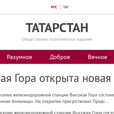
РУС
ТАТ
ТАТАРСТАН
Общественно-политическое издание
Разумное
Доброе
Вечное
ая Гора открыта нова
поселке железнодорожной станции Высокая Гора состоя
ная больница». На открытии присутствовал Предс...
поселке железнодорожной станции Высокая Гора сос