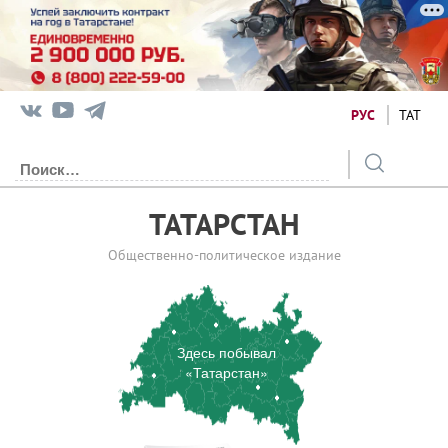
РУС
ТАТ
ТАТАРСТАН
Общественно-политическое издание
Здесь побывал
«Татарстан»