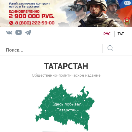
РУС
ТАТ
ТАТАРСТАН
Общественно-политическое издание
Здесь побывал
«Татарстан»