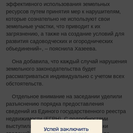
эффективного использования земельных
ресурсов путем принятия мер к нарушителям,
которые сознательно не используют свои
земельные участки, что приводит к их
загрязнению, а также на создание условий для
развития садоводческих и огороднических
объединений», – пояснила Хазеева.
Она добавила, что каждый случай нарушения
земельного законодательства будет
рассматриваться индивидуально с учетом всех
обстоятельств.
Отдельное внимание на заседании уделили
разъяснению порядка предоставления
сведений из Единого государственного реестра
недвижимости (ЕГРН). С подробностями
выступила начальник отдела подготовки
сведений филиала ППК «Роскадастр» по