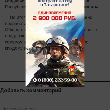
Республике Татарстан
.
Фарида Ризатдинова
По итогам заседания было предложено
проработать совместно с членами
Общественного совета все представленные
предложения и рекомендации, а также
сформулировать позицию ведомства по
каждому вопросу.
0
Добавить комментарий