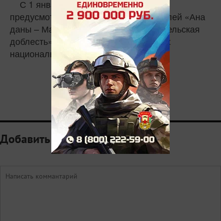
С 1 января 2025 года все выплаты,
предусмотренные при вручении медалей «Ана
даны – Материнская слава» и «Родительская
доблесть», предоставляются в рамках
национального проекта «Семья».
0
Добавить комментарий