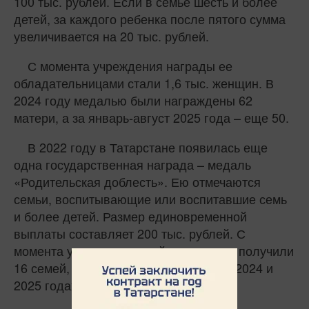
100 тыс. рублей. Если в семье шесть и более
детей, за каждого ребенка после пятого сумма
увеличивается на 20 тыс. рублей.
С момента учреждения награды ее
обладательницами стали 1,6 тыс. женщин. В
2024 году медалью были награждены 62
матери, а за январь-август 2025 года – еще 50.
В 2022 году в Татарстане появилась еще
одна государственная награда – медаль
«Родительская доблесть». Ею отмечаются
семьи, воспитывающие или воспитавшие семь
и более детей. Размер единовременной
выплаты составляет 200 тыс. рублей. С
момента учреждения этой награды ее получили
16 семей, в том числе по две семьи в 2024 и
2025 годах.