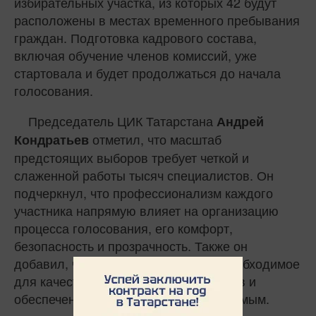
избирательных участка, из которых 42 будут
расположены в местах временного пребывания
граждан. Подготовка кадрового состава,
включая обучение членов комиссий, уже
стартовала и будет продолжаться до начала
голосования.
Председатель ЦИК Татарстана
Андрей
отметил, что масштаб
Кондратьев
предстоящих выборов требует четкой и
слаженной работы тысяч специалистов. Он
подчеркнул, что профессионализм каждого
участника напрямую влияет на организацию
процесса голосования, его комфорт,
безопасность и прозрачность. Также он
добавил, что комиссия делает все необходимое
для качественной подготовки участков и
обеспечения комиссий всем необходимым.