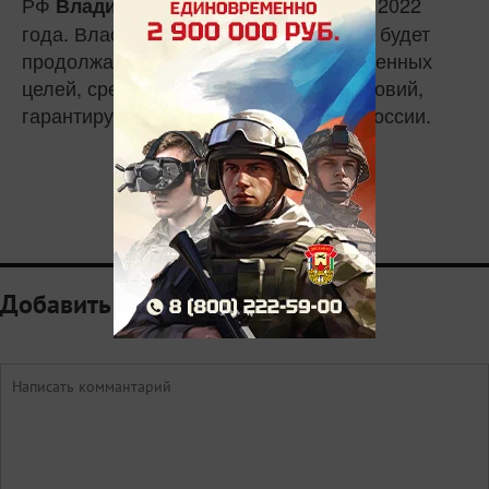
РФ
с 24 февраля 2022
Владимира Путина
года. Власти не раз заявляли, что она будет
продолжаться до достижения поставленных
целей, среди которых — создание условий,
гарантирующих безопасность самой России.
0
Добавить комментарий