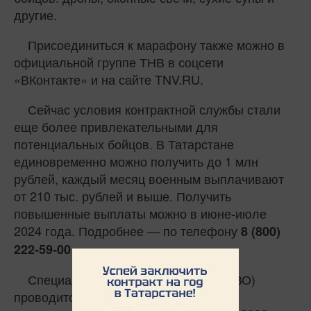
другие.
Присоединиться к марафону также можно в
официальной группе ТНВ в соцсети
«ВКонтакте» и на сайте TNV.RU.
Сейчас условия контрактной службы стали
еще более привлекательными для
потенциальных бойцов. В Татарстане
единовременно можно получить до 1 млн
рублей, каждый месяц военным выплачивают
от 210 тыс. рублей и выше. Получить
повышенные выплаты можно в июне-июле
2024 года. Подробнее — по телефону
8 (800)
.
222-59-00
Специальная военная операция (СВО)
проводится по решению Президента