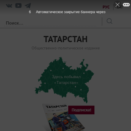
РУС
ТАТ
6
Автоматическое закрытие баннера через
ТАТАРСТАН
Общественно-политическое издание
Здесь побывал
«Татарстан»