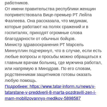
работников.
От имени правительства республики женщин
поприветствовала Вице-премьер РТ Лейла
Фазлеева. Она рассказала, что медикам,
которые работают на полях сражений и в
госпиталях, приходят огромные слова
благодарности от обычных бойцов.
Министр здравоохранения РТ Марсель
Миннуллин подчеркнул, что в случае, если есть
любые вопросы и просьбы можно обращаться к
главным врачам больниц, где мужчина работал,
или напрямую в Минздрав. По его словам,
родственникам защитников готовы оказать
любую помощь.
Подробнее: https://www.tatar-inform.ru/news/v-
tatarstane-v-preddverii-8-marta-pozdravili-zen-i-
mam-mobilizovannyx-medikov-5898587