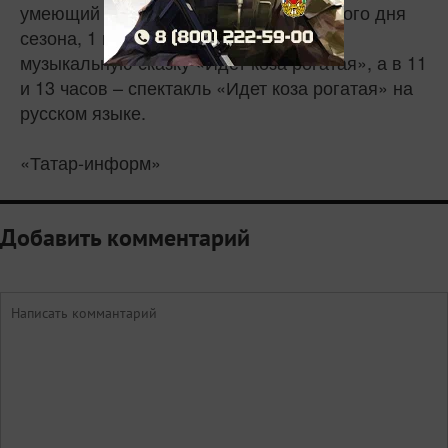
умеющий лаять». В 10 часов финального дня
сезона, 1 июля, в «Экияте» покажут
музыкальную сказку «Идет коза рогатая», а в 11
и 13 часов – спектакль «Идет коза рогатая» на
русском языке.
«Татар-информ»
Добавить комментарий