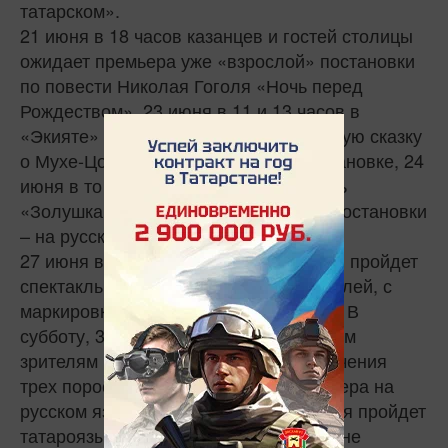
татарском».
21 июня в 18 часов казанцев и гостей столицы
ожидает премьера уже «взрослой» постановки
по повести Николая Гоголя «Ночь перед
Рождеством». 23 июня в 11 и 13 часов в
«Экияте» покажут излюбленную детскую сказку
о Мухе-Цокотухе в классической постановке, 24
июня в то же время пройдет спектакль
«Золушка» по Евгению Шварцу, обе постановки
– на русском языке.
27 июня в 10 часов на сцене «Экията» пройдет
спектакль для самых маленьких зрителей, с
маркировкой 1+, – «Не хочу, не буду». В
субботу, 30 июня, в 11 и 13 часов юным
зрителям представят «Новые приключения
трех поросят» по книгам Бориса Вайнера на
русском языке. В 15 часов этого же дня пройдет
татароязычная постановка – «Щенок, не