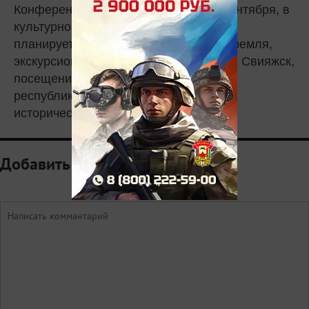
Конференция продлится с 20 по 23 сентября, в
культурной программе конференции
планируется посещение Казанского Кремля,
экскурсионная поездка на остров-град Свияжск,
посещение Национальной библиотеки
республики, пешеходные прогулки по
исторической части Казани.
Добавить комментарий