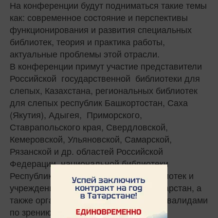
На конференции будут подниматься такие темы
как: современное состояние и перспективы
функционирования и развития специальных
библиотек, теория и практика работы,
актуальные проблемы этой отрасли.
В конференции примут участие представители
Российской государственной библиотеки для
слепых, Казахстана, региональных библиотек
для слепых республик Башкортостан, Саха
(Якутия), Адыгея, Приморского,
Ставрапольского края, Свердловской,
Кемеровской, Ульяновской, Самарской,
Рязанской и др. областей Российской
Федерации, национальной библиотеки
Республики Крым, специалисты библиотек и
учреждений культуры Республики Татарстан, а
также организаций, работающих с инвалидами
по зрению.