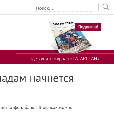
Где купить журнал «ТАТАРСТАН»
ладам начнется
ений Татфондбанка. В офисах можно