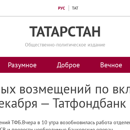
РУС
ТАТ
ТАТАРСТАН
Общественно-политическое издание
Разумное
Доброе
Вечное
вых возмещений по вк
декабря — Татфондбанк
ений ТФБ.Вчера в 10 утра возобновилась работа отдел
АСВ и провести необходимые банковские операц...