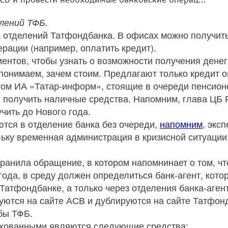
лений ТФБ.
 отделений Татфондбанка. В офисах можно получить
рации (например, оплатить кредит).
ентов, чтобы узнать о возможности получения денег
 понимаем, зачем стоим. Предлагают только кредит оп
том ИА «Татар-информ», стоящие в очереди пенсионе
 получить наличные средства. Напомним, глава ЦБ
чить до Нового года.
тся в отделение банка без очереди,
напомним
, экс
льку временная администрация в кризисной ситуации
ранила обращение, в котором напомнинает о том, ч
года, в среду должен определиться банк-агент, кот
Татфондбанке, а только через отделения банка-аген
ются на сайте АСВ и дублируются на сайте Татфонд
бы ТФБ.
рахованными являются следующие средства: