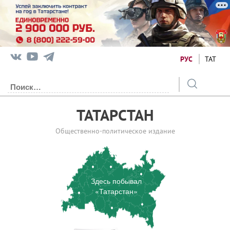
РУС
ТАТ
ТАТАРСТАН
Общественно-политическое издание
Здесь побывал
«Татарстан»