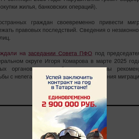
окупки жилья, банковских операций).
странных граждан своевременно привести мигр
бежать правовых последствий. Сведения о незаконн
лиц.
уждали на
заседании Совета ПФО
под председател
альном округе Игоря Комарова в марте 2025 года
ых органов власти были направлены рекомен
ьбы с нелегальной миграцией и ужесточения миграци
0