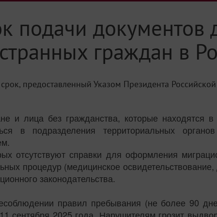
ок подачи документов 
странных граждан в Р
я срок, предоставленный Указом Президента Российско
не и лица без гражданства, которые находятся в
иться в подразделения территориальных орган
ем.
орых отсутствуют справки для оформления миграцио
льных процедур (медицинское освидетельствование, 
ционного законодательства.
несоблюдении правил пребывания (не более 90 дне
11 сентября 2025 года. Нарушителям грозит выдвор