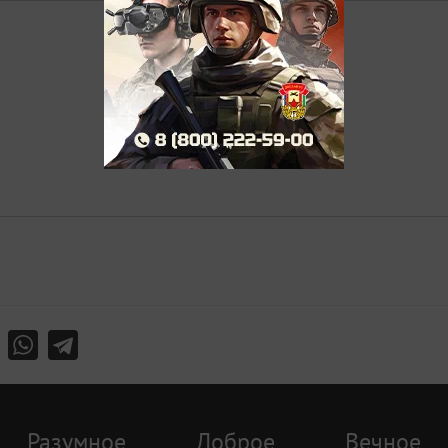
Разумное
Доброе
Вечное