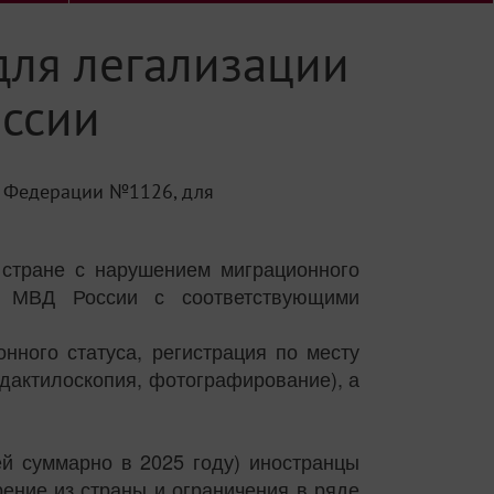
для легализации
оссии
й Федерации №1126, для
 стране с нарушением миграционного
ов МВД России с соответствующими
нного статуса, регистрация по месту
дактилоскопия, фотографирование), а
й суммарно в 2025 году) иностранцы
ение из страны и ограничения в ряде