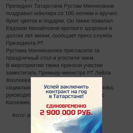
Президент Татарстана Рустам Минниханов
поздравил юбиляра со 100-летием и вручил
букет цветов и подарки. Он также пожелал
Евдокии Михайловне крепкого здоровья и
долгих лет жизни, сообщает пресс-служба
Президента РТ.
Рустама Минниханова пригласили за
праздничный стол и угостили чаем.
В мероприятии также приняли участие
заместитель Премьер-министра РТ Лейла
Фазлеева, министр труда, занятости и
социальной защиты РТ Эльмира Зарипова,
руководитель Исполкома Казани Денис
Калинкин.
Фото: president.tatarstan.ru