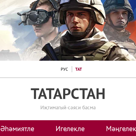
РУС
ТАТ
ТАТАРСТАН
Иҗтимагый-сәяси басма
Әһәмиятле
Игелекле
Мәңгелек