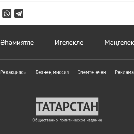
Әһәмиятле
Игелекле
Мәңгелек
Редакциясы
Безнең миссия
Элемтә өчен
Реклама
ТАТАРСТАН
Общественно-политическое издание