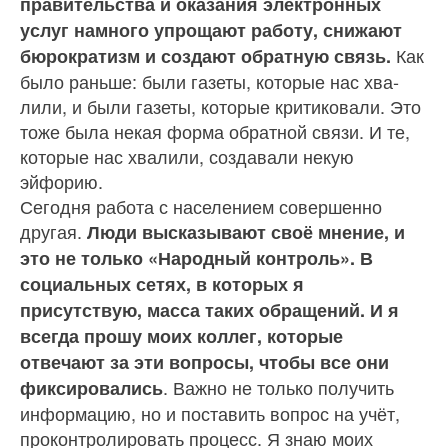
правительства и оказа­ния электронных
услуг намно­го упрощают работу, снижают
Как
бюрократизм и создают обрат­ную связь.
было раньше: были газеты, которые нас хва­
лили, и были газеты, которые критиковали. Это
тоже была не­кая форма обратной связи. И те,
которые нас хвалили, создавали некую
эйфорию.
Сегодня работа с населени­ем совершенно
другая.
Люди высказывают своё мнение, и
это не только «Народный контроль». В
социальных се­тях, в которых я
присутствую, масса таких обращений. И я
всегда прошу моих кол­лег, которые
отвечают за эти вопросы, чтобы все они
. Важно не только получить
фик­сировались
информацию, но и по­ставить вопрос на учёт,
прокон­тролировать процесс. Я знаю моих