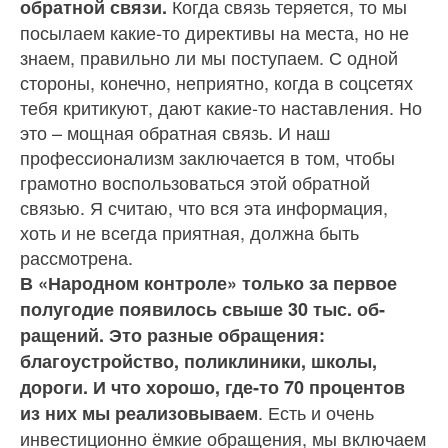
Когда связь теряется, то мы
обратной связи.
посыла­ем какие‑то директивы на ме­ста, но не
знаем, правильно ли мы поступаем. С одной
сторо­ны, конечно, неприятно, когда в соцсетях
тебя критикуют, дают какие‑то наставления. Но
это – мощная обратная связь. И наш
профессионализм заключается в том, чтобы
грамотно восполь­зоваться этой обратной
связью. Я считаю, что вся эта информа­ция,
хоть и не всегда приятная, должна быть
рассмотрена.
В «Народном контроле» только за первое
полугодие появилось свыше 30 тыс. об­
ращений. Это разные обраще­ния:
благоустройство, поликлиники, школы,
дороги. И что хорошо, где‑то 70 процентов
. Есть и очень
из них мы реализовываем
инвестиционно ём­кие обращения, мы включаем