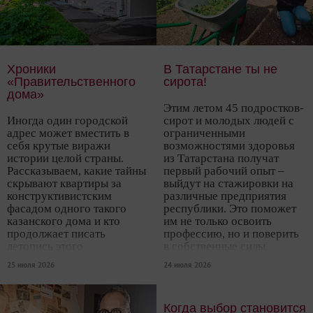
Хроники
В Татарстане ты не
«Правительственного
сирота!
дома»
Этим летом 45 подростков-
Иногда один городской
сирот и молодых людей с
адрес может вместить в
ограниченными
себя крутые виражи
возможностями здоровья
истории целой страны.
из Татарстана получат
Рассказываем, какие тайны
первый рабочий опыт –
скрывают квартиры за
выйдут на стажировки на
конструктивистским
различные предприятия
фасадом одного такого
республики. Это поможет
казанского дома и кто
им не только освоить
продолжает писать
профессию, но и поверить
летопись этого
в собственные силы.
уникального места.
25 июля 2026
24 июля 2026
Когда выбор становится