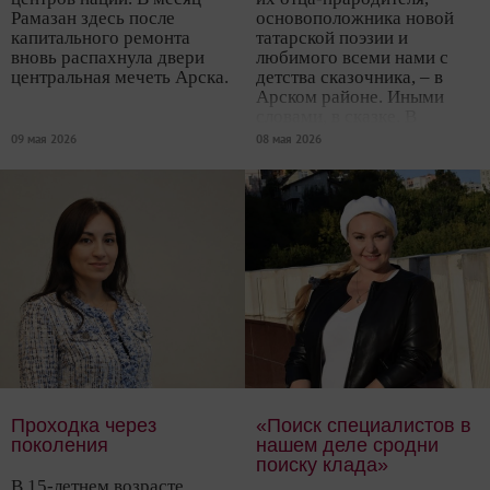
Рамазан здесь после
основоположника новой
капитального ремонта
татарской поэзии и
вновь распахнула двери
любимого всеми нами с
центральная мечеть Арска.
детства сказочника, – в
Арском районе. Иными
словами, в сказке. В
которую мы с
09 мая 2026
08 мая 2026
удовольствием и
отправляемся.
Проходка через
«Поиск специалистов в
поколения
нашем деле сродни
поиску клада»
В 15-летнем возрасте