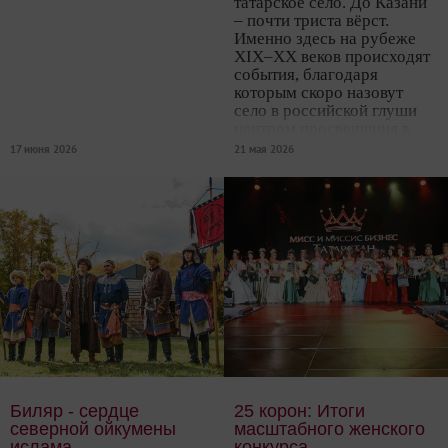
татарское село. До Казани
– почти триста вёрст.
Именно здесь на рубеже
XIX–XX веков происходят
события, благодаря
которым скоро назовут
село в российской глуши
центром просвещения в
исламском мире.
17 июня 2026
21 мая 2026
Биляр - сердце
25 корон: Итоги
северной ойкумены
масштабного женского
ислама
конкурса