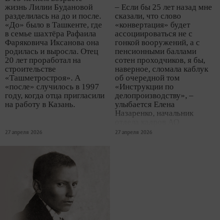
жизнь Лилии Будановой
– Если бы 25 лет назад мне
разделилась на до и после.
сказали, что слово
«До» было в Ташкенте, где
«конвертация» будет
в семье шахтёра Рафаила
ассоциироваться не с
Фаряковича Иксанова она
гонкой вооружений, а с
родилась и выросла. Отец
пенсионными баллами
20 лет проработал на
сотен проходчиков, я бы,
строительстве
наверное, сломала каблук
«Ташметростроя». А
об очередной том
«после» случилось в 1997
«Инструкции по
году, когда отца пригласили
делопроизводству», –
на работу в Казань.
улыбается Елена
Назаренко, начальник
отдела кадров АО
«Казметрострой». – А
27 апреля 2026
27 апреля 2026
сейчас жизнь в отделе
кадров «Казметростроя»
для меня самый
увлекательный проект, в
котором мне довелось
участвовать.