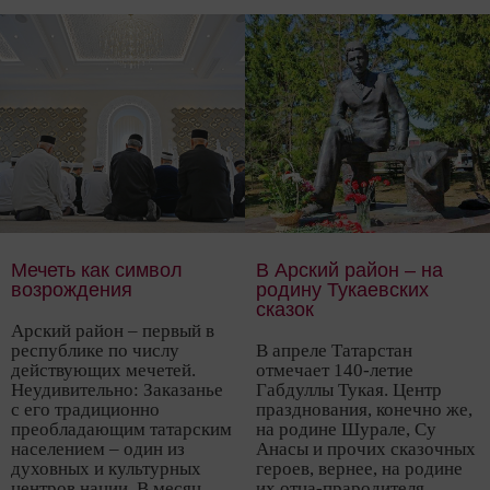
Нижнекамска, Елабуги и
путешественников почти
Набережных Челнов до
так же часто, как красоты
Чистополя начнут ходить
Москвы и Петербурга.
«метеоры», а ещё здесь
будут причаливать
теплоходы, совершающие
речные круизы по городам
России. И первое, что
увидят они, подплывая к
местному причалу, – белый
классический собор с
пятью голубыми куполами.
Мечеть как символ
В Арский район – на
возрождения
родину Тукаевских
сказок
Арский район – первый в
республике по числу
В апреле Татарстан
действующих мечетей.
отмечает 140‑летие
Неудивительно: Заказанье
Габдуллы Тукая. Центр
с его традиционно
празднования, конечно же,
преобладающим татарским
на родине Шурале, Су
населением – один из
Анасы и прочих сказочных
духовных и культурных
героев, вернее, на родине
центров нации. В месяц
их отца-прародителя,