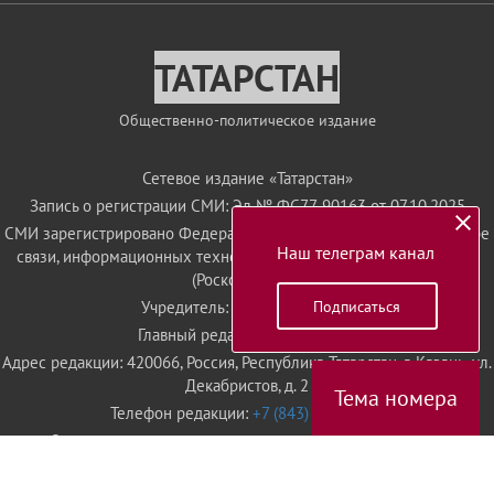
ТАТАРСТАН
Общественно-политическое издание
Сетевое издание «Татарстан»
Запись о регистрации СМИ: Эл № ФС77-90163 от 07.10.2025
СМИ зарегистрировано Федеральной службой по надзору в сфере
Наш телеграм канал
связи, информационных технологий и массовых коммуникаций
(Роскомнадзор)
Подписаться
Учредитель: АО «ТАТМЕДИА»
Главный редактор: Вафина Т.Н.
Адрес редакции: 420066, Россия, Республика Татарстан, г. Казань, ул.
Декабристов, д. 2
Тема номера
Телефон редакции:
+7 (843) 222 09 79
Электронная почта редакции:
tatarstan@tatmedia.com
При поддержке Республиканского агентства по печати и массовым
коммуникациям "Татмедиа"