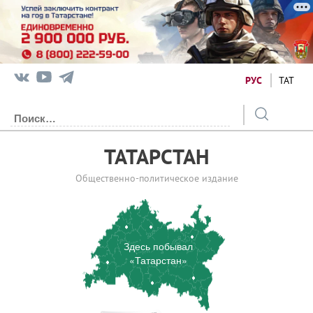
РУС
ТАТ
ТАТАРСТАН
Общественно-политическое издание
Здесь побывал
«Татарстан»