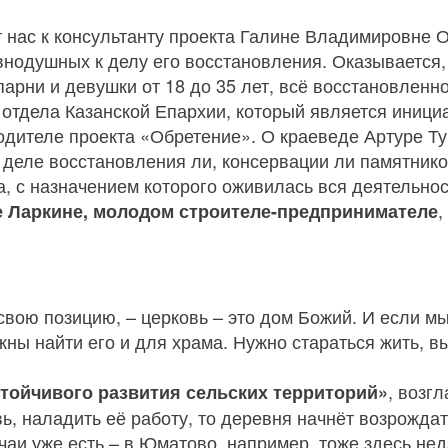
 нас к консультанту проекта Галине Владимировне О
авнодушных к делу его восстановления. Оказывается
арни и девушки от 18 до 35 лет, всё восстановленно
 отдела Казанской Епархии, который является иниц
одителе проекта «Обретение». О краеведе Артуре Т
в деле восстановления ли, консервации ли памятнико
, с назначением которого оживилась вся деятельно
,
 Ларкине, молодом строителе-предпринимателе
свою позицию, – церковь – это дом Божий. И если 
жны найти его и для храма. Нужно стараться жить, 
, возг
стойчивого развития сельских территорий»
ь, наладить её работу, то деревня начнёт возрождат
чаи уже есть – в Юматово, например, тоже здесь нед