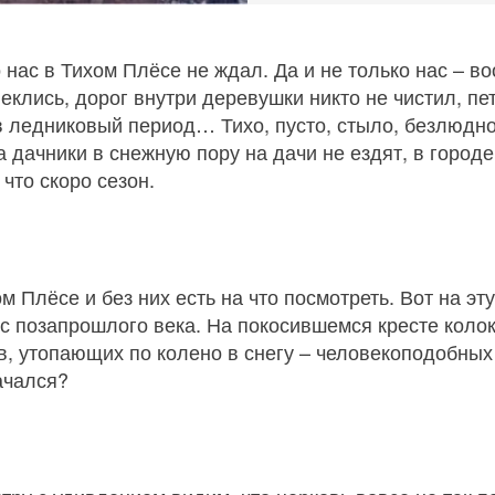
нас в Тихом Плёсе не ждал. Да и не только нас – в
пеклись, дорог внутри деревушки никто не чистил, пе
 ледниковый период… Тихо, пусто, стыло, безлюдно
а дачники в снежную пору на дачи не ездят, в город
что скоро сезон.
ом Плёсе и без них есть на что посмотреть. Вот на эт
 с позапрошлого века. На покосившемся кресте коло
 утопающих по колено в снегу – человекоподобных о
ачался?