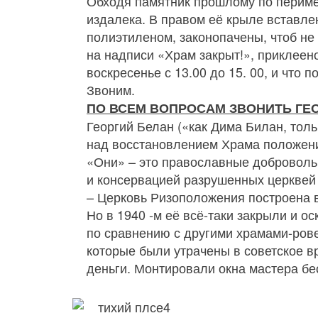
Обходя памятник прошлому по перимет
издалека. В правом её крыле вставле
полиэтиленом, законопачены, чтоб не
на надписи «Храм закрыт!», приклеено
воскресенье с 13.00 до 15. 00, и что
Звоним.
ПО ВСЕМ ВОПРОСАМ ЗВОНИТЬ ГЕ
Георгий Белан («как Дима Билан, толь
над восстановлением Храма положени
«Они» – это православные добровольц
и консервацией разрушенных церквей 
– Церковь Ризоположения построена в 
Но в 1940 ‑м её всё‑таки закрыли и о
по сравнению с другими храмами-рове
которые были утрачены в советское в
деньги. Монтировали окна мастера бе