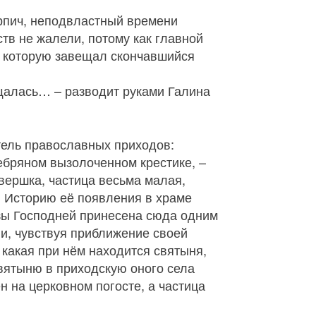
ирпич, неподвластный времени
тв не жалели, потому как главной
, которую завещал скончавшийся
мещалась… – разводит руками Галина
тель православных приходов:
ебряном вызолоченном крестике, –
вершка, частица весьма малая,
». Историю её появления в храме
изы Господней принесена сюда одним
 и, чувствуя приближение своей
 какая при нём находится святыня,
святыню в приходскую оного села
н на церковном погосте, а частица