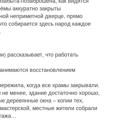
озабыта-позаброшена, как видится
оёмы аккуратно закрыты
дной неприметной дверце, прямо
 что собирается здесь народ каждое
.
и) рассказывает, что работать
 занимаются восстановлением
 пережила, когда все храмы закрывали.
м не менее, здание достаточно хорошо,
е деревянные окна – копии тех,
 мастерской, местные жители собрали
этажа…