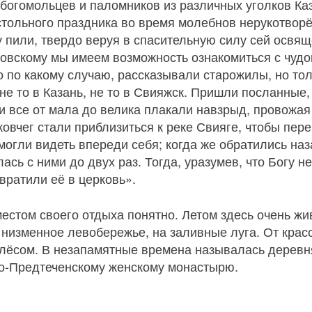
богомольцев и паломников из различных уголков Каз
естольного праздника во время молебнов нерукотворё
у пили, твердо веруя в спасительную силу сей освя
вскому мы имеем возможность ознакомиться с чудом
о по какому случаю, рассказывали старожилы, но то
не то в Казань, не то в Свияжск. Пришли посланные
и все от мала до велика плакали навзрыд, провожая 
ковчег стали приблизиться к реке Свияге, чтобы пере
могли видеть впереди себя; когда же обратились наз
ась с ними до двух раз. Тогда, уразумев, что Богу н
вратили её в церковь».
естом своего отдыха понятно. Летом здесь очень ж
низменное левобережье, на заливные луга. От крас
Плёсом. В незапамятные времена называлась деревн
о-Предтеченскому женскому монастырю.