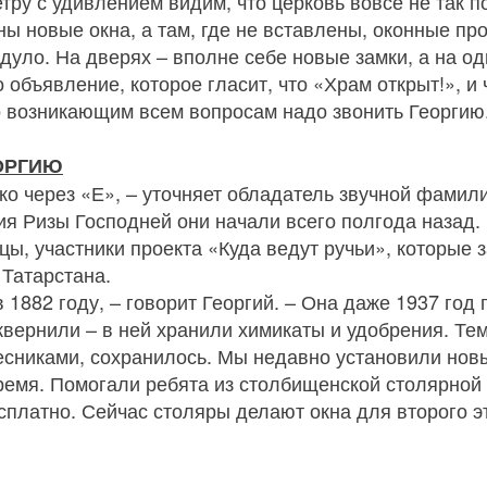
ру с удивлением видим, что церковь вовсе не так п
ны новые окна, а там, где не вставлены, оконные пр
 дуло. На дверях – вполне себе новые замки, а на о
 объявление, которое гласит, что «Храм открыт!», и
 по возникающим всем вопросам надо звонить Георгию
ОРГИЮ
ко через «Е», – уточняет обладатель звучной фамили
я Ризы Господней они начали всего полгода назад.
ы, участники проекта «Куда ведут ручьи», которые
Татарстана.
1882 году, – говорит Георгий. – Она даже 1937 год
сквернили – в ней хранили химикаты и удобрения. Те
сниками, сохранилось. Мы недавно установили новы
ремя. Помогали ребята из столбищенской столярной
сплатно. Сейчас столяры делают окна для второго 