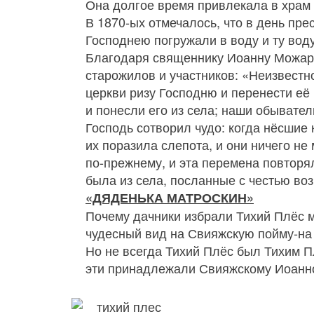
Она долгое время привлекала в храм 
В 1870‑ых отмечалось, что в день пр
Господнею погружали в воду и ту вод
Благодаря священнику Иоанну Можаро
старожилов и участников: «Неизвестн
церкви ризу Господню и перенести её 
и понесли его из села; наши обывател
Господь сотворил чудо: когда нёсшие 
их поразила слепота, и они ничего не 
по-прежнему, и эта перемена повторял
была из села, посланные с честью воз
«ДЯДЕНЬКА МАТРОСКИН»
Почему дачники избрали Тихий Плёс м
чудесный вид на Свияжскую пойму‑на 
Но не всегда Тихий Плёс был Тихим 
эти принадлежали Свияжскому Иоанн