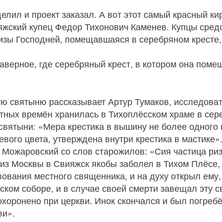
делил и проект заказал. А вот этот самый красный к
яжский купец Федор Тихонович Каменев. Купцы средс
Ризы Господней, помещавшаяся в серебряном кресте
 наверное, где серебряный крест, в котором она по
ую святыню рассказывает Артур Тумаков, исследова
тных времён хранилась в Тихоплёсском храме в сер
 святыни: «Мера крестика в вышину не более одного 
евого цвета, утверждена внутри крестика в мастике
н Можаровский со слов старожилов: «Сия частица р
 из Москвы в Свияжск якобы заболел в Тихом Плёсе,
вования местного священника, и на духу открыл ему,
ском соборе, и в случае своей смерти завещал эту 
похоронено при церкви. Инок скончался и был погребё
ви».