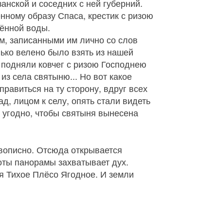
анской и соседних с ней губерний.
нному образу Спаса, крестик с ризою
щённой воды.
, записанными им лично со слов
лько велено было взять из нашей
, подняли ковчег с ризою Господнею
из села святыню... Но вот какое
правиться на ту сторону, вдруг всех
ад, лицом к селу, опять стали видеть
е угодно, чтобы святыня вынесена
ивописно. Отсюда открывается
оты панорамы захватывает дух.
я Тихое Плёсо Ягодное. И земли