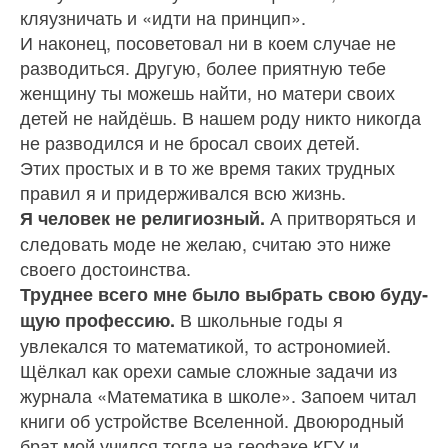
кляузничать и «идти на принцип».
И наконец, посоветовал ни в коем случае не
разводиться. Другую, более приятную тебе
женщину ты можешь найти, но матери своих
детей не найдёшь. В нашем роду никто никогда
не разводился и не бросал своих детей.
Этих простых и в то же время таких трудных
правил я и придерживался всю жизнь.
А притворяться и
Я человек не религиозный.
следовать моде не желаю, считаю это ниже
своего достоинства.
Труднее всего мне было выбрать свою буду­
В школьные годы я
щую профессию.
увлекался то математикой, то астрономией.
Щёлкал как орехи самые сложные задачи из
журнала «Математи­ка в школе». Запоем читал
книги об устройстве Вселенной. Двоюродный
брат мой учился тогда на геофаке КГУ и