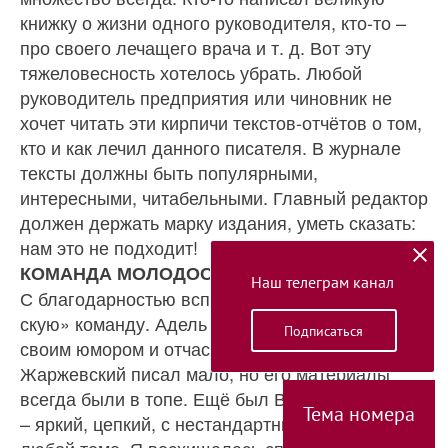
книжку о жизни одного руководителя, кто‑то –
про своего лечащего вра­ча и т. д. Вот эту
тяжеловесность хотелось убрать. Любой
руководитель предприятия или чиновник не
хочет читать эти кирпичи текстов-отчётов о том,
кто и как лечил данного писателя. В журнале
тек­сты должны быть популярными,
интересными, читабельными. Главный редактор
должен держать марку издания, уметь сказать:
нам это не подходит!
КОМАНДА МОЛОДОСТИ НАШЕЙ
Наш телеграм канал
С благодарностью вспоминаю свою «татарстан­
скую» команду. Адель Хаиров покорил меня
Подписаться
своим юмором и отчасти сказочностью. Лев
Жаржевский писал мало, но его материалы
всегда были в топе. Ещё был Владимир Шевчук
Тема номера
– яркий, цепкий, с не­стандартным подходом к