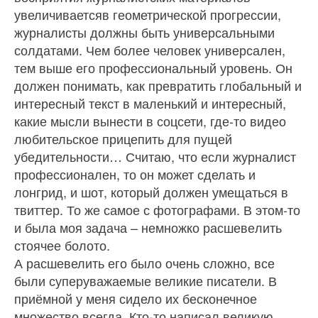
увеличиваетсяв геометрической прогрессии,
журналисты должны быть универсальными
солдатами. Чем более человек универсален,
тем выше его профессиональный уро­вень. Он
должен понимать, как превратить глобаль­ный и
интересный текст в маленький и интересный,
какие мысли вынести в соцсети, где‑то видео
люби­тельское прицепить для пущей
убедительности… Считаю, что если журналист
профессионален, то он может сделать и
лонгрид, и шот, который должен умещаться в
твиттер. То же самое с фотографами. В этом‑то
и была моя задача – немножко расшеве­лить
стоячее болото.
А расшевелить его было очень сложно, все
были суперуважаемые великие писатели. В
приёмной у меня сидело их бесконечное
множество всегда. Кто‑то написал великую