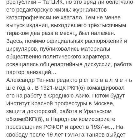
республики – ТатЦИК, но это вряд ли облегчало
его редакторскую жизнь: журналистов
катастрофически не хватало. Тем не менее
выпуск издания, выходившего трёхтысяч­ным
тиражом два раза в месяц, был налажен.
Здесь, помимо официальных распоряжений и
циркуляров, публиковались материалы
общественно-политического харак­тера,
освещались общепартийные дискуссии, работа
парторгани­заций…
Александр Таняев редак­то р ст в о в а л м е н ь
ш е год а . В 1921-мЦК РКП(б) командировал
его на работу в Среднюю Азию. По­том будут
Институт Красной профессуры в Москве,
защита докторской, работа в Ураль­ском
обкомеВКП(б), в Народном комиссариате
просвещения РСФСР и арест в 1937-м… На
свободу после 19 лет ГУЛАГа Таняев выйдет