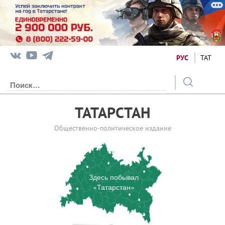
РУС
ТАТ
ТАТАРСТАН
Общественно-политическое издание
Здесь побывал
«Татарстан»