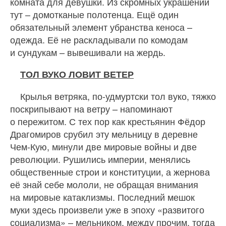
комната для девушки. Из скромных украшений
тут – домотканые полотенца. Ещё один
обязательный элемент убранства кеноса –
одежда. Её не раскладывали по комодам
и сундукам – вывешивали на жердь.
ТОЛ ВУКО ЛОВИТ ВЕТЕР
Крылья ветряка, по-удмуртски тол вуко, тяжко
поскрипывают на ветру – напоминают
о пережитом. С тех пор как крестьянин Фёдор
Драгомиров срубил эту мельницу в деревне
Чем-Кую, минули две мировые войны и две
революции. Рушились империи, менялись
общественные строи и конституции, а жернова
её знай себе мололи, не обращая внимания
на мировые катаклизмы. Последний мешок
муки здесь произвели уже в эпоху «развитого
социализма» – мельником, между прочим, тогда